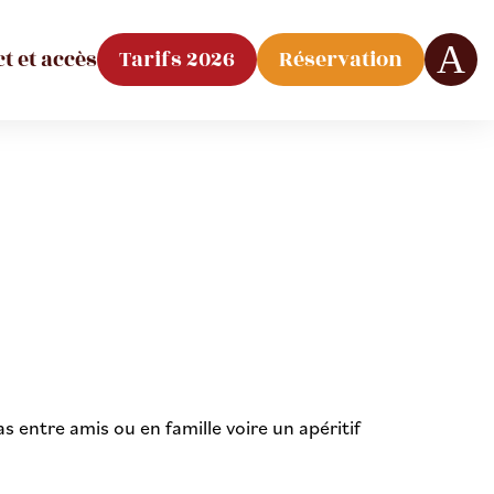
t et accès
Tarifs 2026
Réservation
Faceb
s entre amis ou en famille voire un apéritif