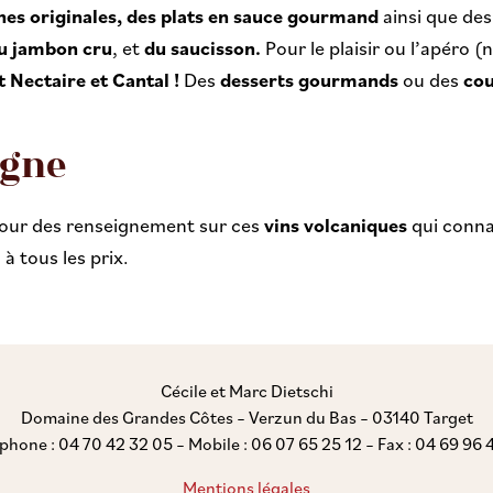
nes originales,
des plats en sauce gourmand
ainsi que des
u jambon cru
, et
du saucisson.
Pour le plaisir ou l’apéro 
 Nectaire et Cantal !
Des
desserts gourmands
ou des
cou
rgne
pour des renseignement sur ces
vins volcaniques
qui conna
à tous les prix.
Cécile et Marc Dietschi
Domaine des Grandes Côtes – Verzun du Bas – 03140 Target
phone : 04 70 42 32 05 – Mobile : 06 07 65 25 12 – Fax : 04 69 96 
Mentions légales